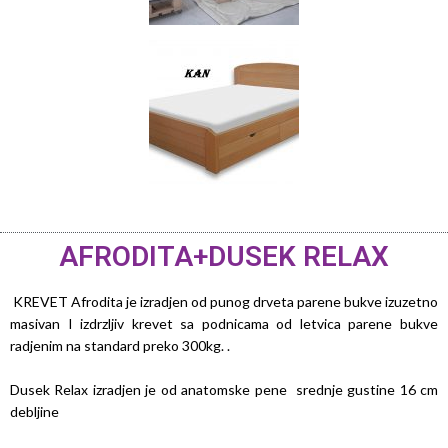
AFRODITA+DUSEK RELAX
KREVET Afrodita je izradjen od punog drveta parene bukve izuzetno
masivan I izdrzljiv krevet sa podnicama od letvica parene bukve
radjenim na standard preko 300kg. .
Dusek Relax izradjen je od anatomske pene srednje gustine 16 cm
debljine