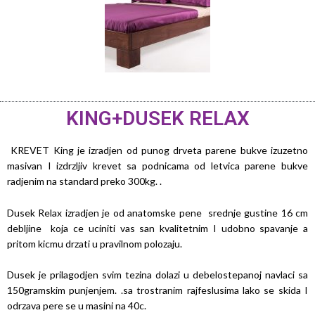
KING+DUSEK RELAX
KREVET King je izradjen od punog drveta parene bukve izuzetno
masivan I izdrzljiv krevet sa podnicama od letvica parene bukve
radjenim na standard preko 300kg. .
Dusek Relax izradjen je od anatomske pene srednje gustine 16 cm
debljine koja ce uciniti vas san kvalitetnim I udobno spavanje a
pritom kicmu drzati u pravilnom polozaju.
Dusek je prilagodjen svim tezina dolazi u debelostepanoj navlaci sa
150gramskim punjenjem. .sa trostranim rajfeslusima lako se skida I
odrzava pere se u masini na 40c.