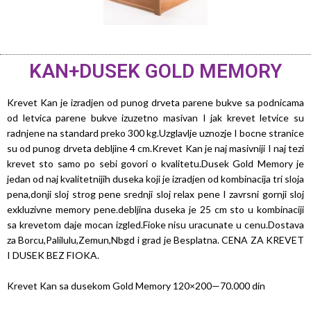
KAN+DUSEK GOLD MEMORY
Krevet Kan je izradjen od punog drveta parene bukve sa podnicama
od letvica parene bukve izuzetno masivan I jak krevet letvice su
radnjene na standard preko 300 kg.Uzglavlje uznozje I bocne stranice
su od punog drveta debljine 4 cm.Krevet Kan je naj masivniji I naj tezi
krevet sto samo po sebi govori o kvalitetu.Dusek Gold Memory je
jedan od naj kvalitetnijih duseka koji je izradjen od kombinacija tri sloja
pena,donji sloj strog pene srednji sloj relax pene I zavrsni gornji sloj
exkluzivne memory pene.debljina duseka je 25 cm sto u kombinaciji
sa krevetom daje mocan izgled.Fioke nisu uracunate u cenu.Dostava
za Borcu,Palilulu,Zemun,Nbgd i grad je Besplatna. CENA ZA KREVET
I DUSEK BEZ FIOKA.
Krevet Kan sa dusekom Gold Memory 120×200—70.000 din