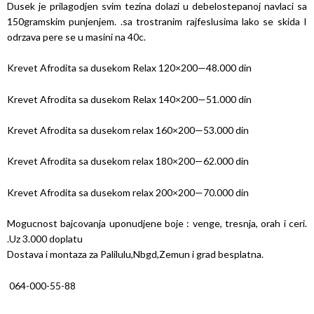
Dusek je prilagodjen svim tezina dolazi u debelostepanoj navlaci sa
150gramskim punjenjem. .sa trostranim rajfeslusima lako se skida I
odrzava pere se u masini na 40c.
Krevet Afrodita sa dusekom Relax 120×200—48.000 din
Krevet Afrodita sa dusekom Relax 140×200—51.000 din
Krevet Afrodita sa dusekom relax 160×200—53.000 din
Krevet Afrodita sa dusekom relax 180×200—62.000 din
Krevet Afrodita sa dusekom relax 200×200—70.000 din
Mogucnost bajcovanja uponudjene boje : venge, tresnja, orah i ceri.
.Uz 3.000 doplatu
Dostava i montaza za Palilulu,Nbgd,Zemun i grad besplatna.
064-000-55-88