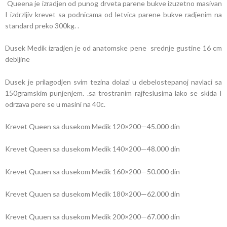
Queena je izradjen od punog drveta parene bukve izuzetno masivan
I izdrzljiv krevet sa podnicama od letvica parene bukve radjenim na
standard preko 300kg. .
Dusek Medik izradjen je od anatomske pene srednje gustine 16 cm
debljine
Dusek je prilagodjen svim tezina dolazi u debelostepanoj navlaci sa
150gramskim punjenjem. .sa trostranim rajfeslusima lako se skida I
odrzava pere se u masini na 40c.
Krevet Queen sa dusekom Medik 120×200—45.000 din
Krevet Queen sa dusekom Medik 140×200—48.000 din
Krevet Quuen sa dusekom Medik 160×200—50.000 din
Krevet Quuen sa dusekom Medik 180×200—62.000 din
Krevet Quuen sa dusekom Medik 200×200—67.000 din