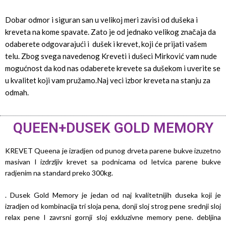
Dobar odmor i siguran san u velikoj meri zavisi od dušeka i
kreveta na kome spavate. Zato je od jednako velikog značaja da
odaberete odgovarajući i dušek i krevet, koji će prijati vašem
telu. Zbog svega navedenog Kreveti i dušeci Mirković vam nude
mogućnost da kod nas odaberete krevete sa dušekom i uverite se
u kvalitet koji vam pružamo.Naj veci izbor kreveta na stanju za
odmah.
QUEEN+DUSEK GOLD MEMORY
KREVET Queena je izradjen od punog drveta parene bukve izuzetno
masivan I izdrzljiv krevet sa podnicama od letvica parene bukve
radjenim na standard preko 300kg.
. Dusek Gold Memory je jedan od naj kvalitetnijih duseka koji je
izradjen od kombinacija tri sloja pena, donji sloj strog pene srednji sloj
relax pene I zavrsni gornji sloj exkluzivne memory pene. debljina