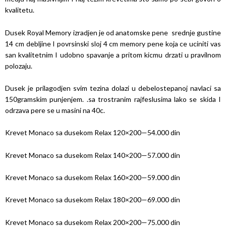
kvalitetu.
Dusek Royal Memory izradjen je od anatomske pene srednje gustine
14 cm debljine I povrsinski sloj 4 cm memory pene koja ce uciniti vas
san kvalitetnim I udobno spavanje a pritom kicmu drzati u pravilnom
polozaju.
Dusek je prilagodjen svim tezina dolazi u debelostepanoj navlaci sa
150gramskim punjenjem. .sa trostranim rajfeslusima lako se skida I
odrzava pere se u masini na 40c.
Krevet Monaco sa dusekom Relax 120×200—54.000 din
Krevet Monaco sa dusekom Relax 140×200—57.000 din
Krevet Monaco sa dusekom Relax 160×200—59.000 din
Krevet Monaco sa dusekom Relax 180×200—69.000 din
Krevet Monaco sa dusekom Relax 200×200—75.000 din