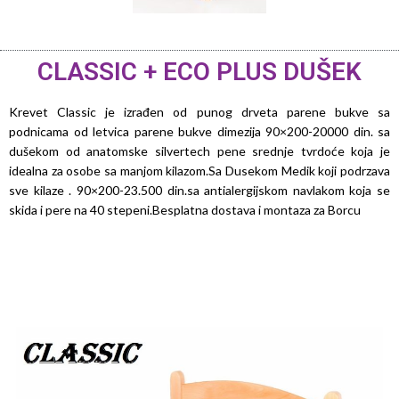
CLASSIC + ECO PLUS DUŠEK
Krevet Classic je izrađen od punog drveta parene bukve sa
podnicama od letvica parene bukve dimezija 90×200-20000 din. sa
dušekom od anatomske silvertech pene srednje tvrdoće koja je
idealna za osobe sa manjom kilazom.Sa Dusekom Medik koji podrzava
sve kilaze . 90×200-23.500 din.
sa antialergijskom navlakom koja se
skida i pere na 40 stepeni.Besplatna dostava i montaza za Borcu