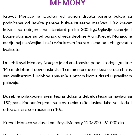
MEMORY
Krevet Monaco je izradjen od punog drveta parene bukve sa
podnicama od letvica parene bukve izuzetno masivan I jak krevet
letvice su radnjene na standard preko 300 kg.Uzglavlje uznozje I
bocne stranice su od punog drveta debljine 4 cm.Krevet Monaco je
medju naj masivnijim I naj tezim krevetima sto samo po sebi govori o
kvalitetu.
Dusek Royal Memory izradjen je od anatomske pene srednje gustine
14 cm debljine I povrsinski sloj 4 cm memory pene koja ce uciniti vas
san kvalitetnim I udobno spavanje a pritom kicmu drzati u pravilnom
polozaju.
Dusek je prilagodjen svim tezina dolazi u debelostepanoj navlaci sa
150gramskim punjenjem. .sa trostranim rajfeslusima lako se skida I
odrzava pere se u masini na 40c.
Krevet Monaco sa dusekom Royal Memory 120×200—61.000 din