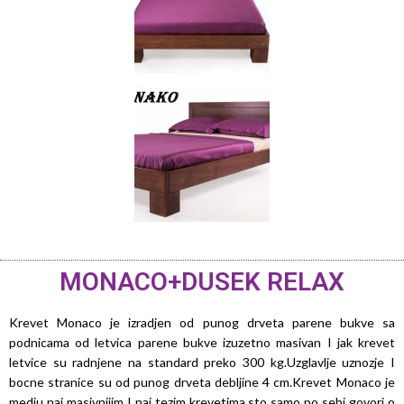
MONACO+DUSEK RELAX
Krevet Monaco je izradjen od punog drveta parene bukve sa
podnicama od letvica parene bukve izuzetno masivan I jak krevet
letvice su radnjene na standard preko 300 kg.Uzglavlje uznozje I
bocne stranice su od punog drveta debljine 4 cm.Krevet Monaco je
medju naj masivnijim I naj tezim krevetima sto samo po sebi govori o