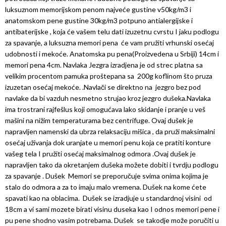
luksuznom memorijskom penom najveće gustine v50kg/m3 i
anatomskom pene gustine 30kg/m3 potpuno antialergijske i
antibaterijske , koja će vašem telu dati izuzetnu cvrstu I jaku podlogu
za spavanje, a luksuzna memori pena će vam pružiti vrhunski osećaj
udobnosti i mekoće. Anatomska pu pena(Proizvedena u Srbiji) 14cm i
memori pena 4cm. Navlaka Jezgra izradjena je od strec platna sa
velikim procentom pamuka proštepana sa 200g koflinom što pruza
izuzetan osećaj mekoće. .Navlači se direktno na jezgro bez pod
navlake da bi vazduh nesmetno strujao kroz jezgro dušeka.Navlaka
ima trostrani rajfešlus koji omogućava lako skidanje i pranje u veš
mašini na nižim temperaturama bez centrifuge. Ovaj dušek je
napravljen namenski da ubrza relaksaciju mišica , da pruži maksimalni
osećaj uživanja dok uranjate u memori penu koja ce pratiti konture
vašeg tela I pružiti osećaj maksimalnog odmora .Ovaj dušek je
napravljen tako da okretanjem dušeka možete dobiti i tvrdju podlogu
za spavanje . Dušek Memori se preporučuje svima onima kojima je
stalo do odmora a za to imaju malo vremena. Dušek na kome ćete
spavati kao na oblacima. Dušek se izradjuje u standardnoj visini od
18cm a vi sami mozete birati visinu duseka kao I odnos memori pene i
pu pene shodno vasim potrebama. Dušek se takodje može poručiti u