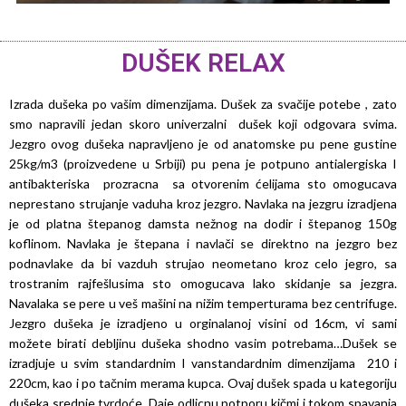
DUŠEK RELAX
Izrada dušeka po vašim dimenzijama. Dušek za svačije potebe , zato
smo napravili jedan skoro univerzalni dušek koji odgovara svima.
Jezgro ovog dušeka napravljeno je od anatomske pu pene gustine
25kg/m3 (proizvedene u Srbiji) pu pena je potpuno antialergiska I
antibakteriska prozracna sa otvorenim ćelijama sto omogucava
neprestano strujanje vaduha kroz jezgro. Navlaka na jezgru izradjena
je od platna štepanog damsta nežnog na dodir i štepanog 150g
koflinom. Navlaka je štepana i navlači se direktno na jezgro bez
podnavlake da bi vazduh strujao neometano kroz celo jegro, sa
trostranim rajfešlusima sto omogucava lako skidanje sa jezgra.
Navalaka se pere u veš mašini na nižim temperturama bez centrifuge.
Jezgro dušeka je izradjeno u orginalanoj visini od 16cm, vi sami
možete birati debljinu dušeka shodno vasim potrebama…Dušek se
izradjuje u svim standardnim I vanstandardnim dimenzijama 210 i
220cm, kao i po tačnim merama kupca. Ovaj dušek spada u kategoriju
dušeka srednje tvrdoće. Daje odlicnu potporu kičmi i tokom spavanja