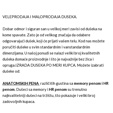
VELEPRODAJA I MALOPRODAJA DUSEKA.
Dobar odmor i siguran san u velikoj meri zavisi od dušeka na
kome spavate. Zato je od velikog značaja da odabere
odgovarajući dušek, koji će prijati vašem telu. Kod nas možete
poručiti dušeke u svim standardnim i vanstandardnim
dimenzijama. U našoj ponudi se nalazi veliki broj kvalitetnih
dušeka domaće proizvodnje i što je najvažnije bez žica i
opruga.IZRADA DUSEKA PO MERI KUPCA. Možete izabrati
dušeke od:
ANATOMSKIH PENA
različitih gustina sa
memory penom i HR
penom
. Dušeci sa memory i
HR penom
su trenutno
najkvalitetniji dušeci na tržištu, što pokazuje i veliki broj
zadovoljnih kupaca.