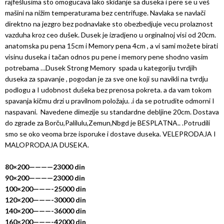
rajfešlusima sto omogucava lako skidanje sa duseka i pere se u veš
mašini na nižim temperaturama bez centrifuge. Navlaka se navlači
direktno na jezgro bez podnavlake sto obezbedjuje vecu prolaznost
vazduha kroz ceo dušek. Dusek je izradjeno u orginalnoj visi od 20cm.
anatomska pu pena 15cm i Memory pena 4cm , a vi sami možete birati
visinu duseka i tačan odnos pu pene i memory pene shodno vasim
potrebama …Dusek Strong Memory spada u kategoriju tvrdjih
duseka za spavanje , pogodan je za sve one koji su navikli na tvrdju
podlogu a I udobnost dušeka bez prenosa pokreta. a da vam tokom
spavanja kičmu drzi u pravilnom položaju. .i da se potrudite odmorni I
naspavani. Navedene dimezije su standardne debljine 20cm. Dostava
do zgrade za Borču,Palilulu,Zemun,Nbgd je BESPLATNA.. .Potrudili
smo se oko veoma brze isporuke i dostave duseka. VELEPRODAJA I
MALOPRODAJA DUSEKA.
80×200————23000 din
90×200————23000 din
100×200———-25000 din
120×200———-30000 din
140×200———-36000 din
160×200———-42000 din