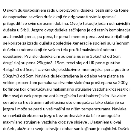
U svom dugogodišnjem radu u proizvodnji dušeka težili smo ka tome
da napravimo savršen dušek koji će odgovarati svim kupcima i
prilagoditi se svim uzrasnim dobima. Ovo je takodje jedan od najvisljih
dušeka u Srbiji. Jezgro ovog dušeka sačinjeno je od raznih kombinacija
anatomskih pena , pu pena, hr pena I memori pena . .svi materijali koji
se koriste za izradu dušeka poslednje generacije spojeni su u jednom
dušeku u odnosu koji će vašem telu pružiti maksimalni odmor i
opuštanje . Prvi sloj dušeka čini pu pena gusine 35kg/m3 od 5cm,
drugi sloj pu pena 25kg/m3 15cm, treci sloj od HR pene gustine
45kg/m3 od 5cm, I završni sloj ekskluzivne memorijska pena gustine
50kg/m3 od 5cm. Navlaka dušek izradjena je od aloa vera platna sa
velikim procentom pamuka sa drvenim vlaknima proštepana sa 200g
koflinom koji omogućavaju maksimalno strujanje vazduha kroz jezgro i
čine ovaj dusek potpuno antialergijskim I antibakterijskim . Navlake
se rade sa trostranim rajfešlusima sto omugućava lako skidanje sa
jezgra I može se prati u veš mašini na nižim temperaturama. Navlaka
se navlači direktno na jezgro bez podnavlake da bi se omogućilo
maxmilano strujanje vazduha kroz sve slojeve . Ulaganjem u ovaj
dušek , ulažete u svoje zdravlje i dobar san koji nam je najbitini. Dušek