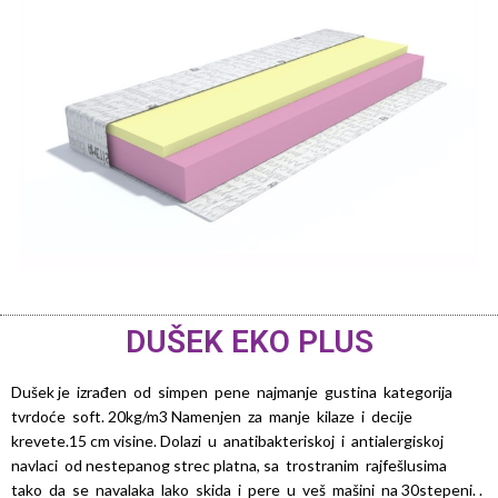
DUŠEK EKO PLUS
Dušek je izrađen od simpen pene najmanje gustina kategorija
tvrdoće soft. 20kg/m3 Namenjen za manje kilaze i decije
krevete.15 cm visine. Dolazi u anatibakteriskoj i antialergiskoj
navlaci od nestepanog strec platna, sa trostranim rajfešlusima
tako da se navalaka lako skida i pere u veš mašini na 30stepeni. .