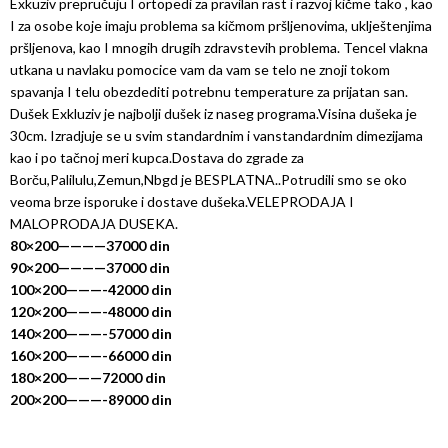
Exkuziv prepručuju I ortopedi za pravilan rast i razvoj kičme tako , kao
I za osobe koje imaju problema sa kičmom pršljenovima, uklještenjima
pršljenova, kao I mnogih drugih zdravstevih problema. Tencel vlakna
utkana u navlaku pomocice vam da vam se telo ne znoji tokom
spavanja I telu obezdediti potrebnu temperature za prijatan san.
Dušek Exkluziv je najbolji dušek iz naseg programa.Visina dušeka je
30cm. Izradjuje se u svim standardnim i vanstandardnim dimezijama
kao i po tačnoj meri kupca.Dostava do zgrade za
Borču,Palilulu,Zemun,Nbgd je BESPLATNA..Potrudili smo se oko
veoma brze isporuke i dostave dušeka.VELEPRODAJA I
MALOPRODAJA DUSEKA.
80×200————37000 din
90×200————37000 din
100×200———-42000 din
120×200———-48000 din
140×200———-57000 din
160×200———-66000 din
180×200———72000 din
200×200———-89000 din