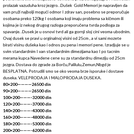
prolazak vazuduha kroz jezgro. .Dušek Gold Memori je napravljen da
vam pruži najbolji mogući odmor I zdrav san, posebno se preporučuje
osobama preko 120kg I osobama koji imaju problema sa kičmom ili
kojima je iz nekog drugog razloga preporučena tvrda podloga za
spavanje. .Dusek je u osnovi tvrd ali ga gornji sloj cini veoma ubodnim.
Ovaj dusek se pravi u orginalnoj visini od 25cm , a vi sami mozete
birati visinu dušeka kao i odnos pu pena i memori pene. Izradjuje se u
svim standardnim I van standardnim dimezijama kao I po tacnim
merama kupca Navedene cene su za standardnu dimeziju od 25cm
jezgra. Dostava do zgrade za Borču,Palilulu,Zemun,Nbgd je
BESPLATNA. Potrudili smo se oko veoma brze isporuke i dostave
duseka. VELEPRODAJA I MALOPRODAJA DUSEKA.
80×200————26500 din
90×200————26500 din
100×200———-32000 din
120×200———-37000 din
140×200———-43000 din
160×200———-48000 din
180×200———-53000 din
200×200———-62000 din