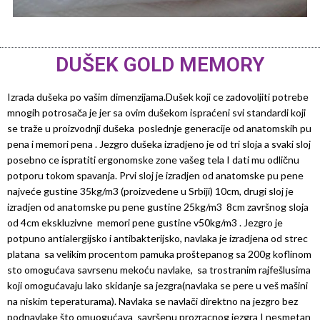
DUŠEK GOLD MEMORY
Izrada dušeka po vašim dimenzijama.Dušek koji ce zadovoljiti potrebe
mnogih potrosača je jer sa ovim dušekom ispraćeni svi standardi koji
se traže u proizvodnji dušeka poslednje generacije od anatomskih pu
pena i memori pena . Jezgro dušeka izradjeno je od tri sloja a svaki sloj
posebno ce ispratiti ergonomske zone vašeg tela I dati mu odličnu
potporu tokom spavanja. Prvi sloj je izradjen od anatomske pu pene
najveće gustine 35kg/m3 (proizvedene u Srbiji) 10cm, drugi sloj je
izradjen od anatomske pu pene gustine 25kg/m3 8cm završnog sloja
od 4cm ekskluzivne memori pene gustine v50kg/m3 . Jezgro je
potpuno antialergijsko i antibakterijsko, navlaka je izradjena od strec
platana sa velikim procentom pamuka proštepanog sa 200g koflinom
sto omogućava savrsenu mekoću navlake, sa trostranim rajfešlusima
koji omogućavaju lako skidanje sa jezgra(navlaka se pere u veš mašini
na niskim teperaturama). Navlaka se navlači direktno na jezgro bez
podnavlake što omuogućava savršenu prozracnog jezgra I nesmetan