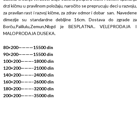
drzi kičmu u pravilnom položaju, naročito se preprucuju deci u razvoju,
za pravilan rast i razvoj kičme, za zdrav odmor i dobar san. Navedene
dimezije su standardne debljine 16cm. Dostava do zgrade za
Borču,Palilulu,Zemun,Nbgd je BESPLATNA.. VELEPRODAJA I
MALOPRODAJA DUSEKA.
80×200————15500 din
90×200————15500 din
100×200———-18000 din
120×200———-21000 din
140×200———-24000 din
160×200———-26000 din
180×200———-32000 din
200×200———-35000 din