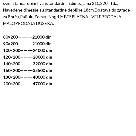
svim standardnim I vanstandardnim dimezijama 210,220 I td…
Navedene dimezije su standardne debljine 18cm.Dostava do zgrade
za Borču,Palilulu,Zemun,Nbgd je BESPLATNA…VELEPRODAJA I
MALOPRODAJA DUSEKA.
80×200————21000 din
90×200————21000 din
100×200———-24000 din
120×200———-28000 din
140×200———-32000 din
160×200———-35500 din
180×200———-40000 din
200×200———-47000 din