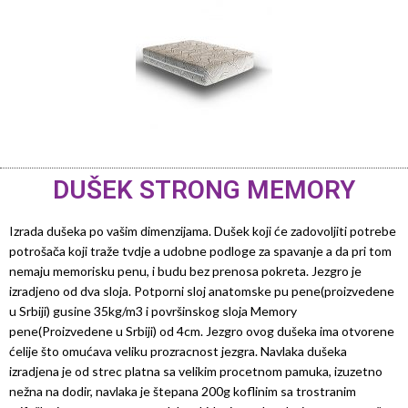
DUŠEK STRONG MEMORY
Izrada dušeka po vašim dimenzijama. Dušek koji će zadovoljiti potrebe
potrošača koji traže tvdje a udobne podloge za spavanje a da pri tom
nemaju memorisku penu, i budu bez prenosa pokreta. Jezgro je
izradjeno od dva sloja. Potporni sloj anatomske pu pene(proizvedene
u Srbiji) gusine 35kg/m3 i površinskog sloja Memory
pene(Proizvedene u Srbiji) od 4cm. Jezgro ovog dušeka ima otvorene
ćelije što omućava veliku prozracnost jezgra. Navlaka dušeka
izradjena je od strec platna sa velikim procetnom pamuka, izuzetno
nežna na dodir, navlaka je štepana 200g koflinim sa trostranim