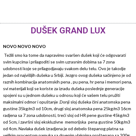
DUŠEK GRAND LUX
NOVO NOVO NOVO
Težili smo ka tome da napravimo svaršen dušek koji će odgovarati
svim kupcima i prilagoditi se svim uzrasnim dobima sa 7 zona
udobnosti koje se prilagodjavaju svakom delu telu. Ovo je takodje
jedan od najvišljih dušeka u Srbiji. Jezgro ovog dušeka sačinjeno je od
raznih kombinacija anatomskih pena , pu pena, hr pena i memori pena,
svi materijali koji se koriste za izradu dušeka poslednje generacije
spojeni su u jednom dušeku u odnosu koji će vašem telu pružiti
maksimalni odmor i opuštanje .Donji sloj dušeka čini anatomska pena
gustine 35kg/m3 od 10cm, drugi sloj anatomska pena 25kg/m3 16cm
radjena sa 7 zona udobnosti, treći sloj od HR pene gustine 45kg/m3
od 5cm, i završni sloj ekskluzivne memorijska pena gustine 50kg/m3
od 4cm. Navlaka dušek izradjena je od debelo štepanog platna sa
velikim procentom pamuka sa drvenim vlaknima proštepana sa 200g