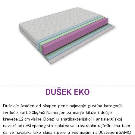
DUŠEK EKO
Dušek je izrađen od simpen pene najmanje gustina kategorija
tvrdoće soft. 20kg/m3 Namenjen za manje kilaže i dečije
krevete.12 cm visine. Dolazi u anatibakterijskoj i antialergijskoj
navlaci od neštepanog strec platna sa trostranim rajfešlusima tako
da se navalaka lako skida i pere u veš mašini na 30stepeni SAMO