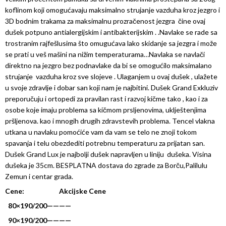
koflinom koji omogućavaju maksimalno strujanje vazduha kroz jezgro i
3D bodnim trakama za maksimalnu prozračenost jezgra čine ovaj
dušek potpuno antialergijskim i antibakterijskim . .Navlake se rade sa
trostranim rajfešlusima što omugućava lako skidanje sa jezgra i može
se prati u veš mašini na nižim temperaturama…Navlaka se navlači
direktno na jezgro bez podnavlake da bi se omogućilo maksimalano
strujanje vazduha kroz sve slojeve . Ulaganjem u ovaj dušek , ulažete
u svoje zdravlje i dobar san koji nam je najbitini. Dušek Grand Exkluziv
preporučuju i ortopedi za pravilan rast i razvoj kičme tako , kao i za
osobe koje imaju problema sa kičmom prsljenovima, uklještenjima
pršljenova. kao i mnogih drugih zdravstevih problema. Tencel vlakna
utkana u navlaku pomoćiće vam da vam se telo ne znoji tokom
spavanja i telu obezdediti potrebnu temperaturu za prijatan san.
Dušek Grand Lux je najbolji dušek napravljen u liniju dušeka. Visina
dušeka je 35cm. BESPLATNA dostava do zgrade za Borču,Palilulu
Zemun i centar grada.
Cene: Akcijske Cene
80×190/200————
90×190/200————