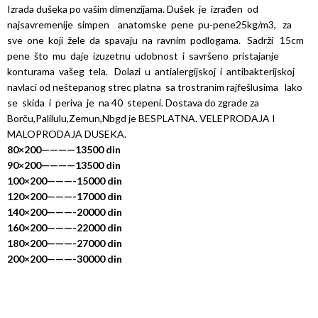
Izrada dušeka po vašim dimenzijama. Dušek je izrađen od
najsavremenije simpen anatomske pene pu-pene25kg/m3, za
sve one koji žele da spavaju na ravnim podlogama. Sadrži 15cm
pene što mu daje izuzetnu udobnost i savršeno pristajanje
konturama vašeg tela. Dolazi u antialergijskoj i antibakterijskoj
navlaci od neštepanog strec platna sa trostranim rajfešlusima lako
se skida i periva je na 40 stepeni. Dostava do zgrade za
Borču,Palilulu,Zemun,Nbgd je BESPLATNA. VELEPRODAJA I
MALOPRODAJA DUSEKA.
80×200————13500 din
90×200————13500 din
100×200———-15000 din
120×200———-17000 din
140×200———-20000 din
160×200———-22000 din
180×200———-27000 din
200×200———-30000 din