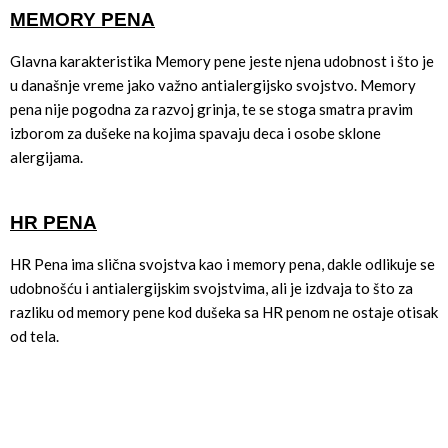
MEMORY PENA
Glavna karakteristika Memory pene jeste njena udobnost i što je
u današnje vreme jako važno antialergijsko svojstvo. Memory
pena nije pogodna za razvoj grinja, te se stoga smatra pravim
izborom za dušeke na kojima spavaju deca i osobe sklone
alergijama.
HR PENA
HR Pena ima slična svojstva kao i memory pena, dakle odlikuje se
udobnošću i antialergijskim svojstvima, ali je izdvaja to što za
razliku od memory pene kod dušeka sa HR penom ne ostaje otisak
od tela.