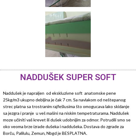
NADDUŠEK SUPER SOFT
Naddušek je napraljen od ekskluzivne soft anatomske pene
25kg/m3 ukupno debljina je čak 7 cm. Sa navlakom od neštepanog
strec platna sa trostranim rajfešlusima što omogucava lako skidanje
sa jezgra i pranje u veš mašini na niskim tempetraturama. Naddušek
moze učiniti vaš krevet ili dušek udobnijim za odmor. Potrudili smo se
oko veoma brze izrade dušeka i naddušeka. Dostava do zgrade za
Borču, Palilulu, Zemun, Nbgd je BESPLATNA.