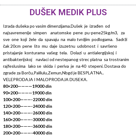
DUŠEK MEDIK PLUS
Izrada dušeka po vasim dimenzijama.Dušek je izrađen od
najsavremenije simpen anatomske pene pu-pene25kg/m3, za
sve one koji žele da spavaju na malo tvrdjim podlogama. Sadrži
čak 20cm pene što mu daje izuzetnu udobnost i savršeno
pristajanje konturama vašeg tela. Dolazi u antialergijskoj i
antibakterijskoj navlaci od nestepanog strec platna sa trostranim
rajfeslusima lako se skida i periva je na 40 stepeni. Dostava do
zgrade za Borču,Palilulu,Zemun,Nbgd je BESPLATNA..
VELEPRODAJA I MALOPRODAJA DUSEKA.
80×200————19000 din
90×200————19000 din
100×200———-22000 din
120×200———-24000 din
140×200———-26000 din
160×200———-30000 din
180×200———-36000 din
200×200———-40000 din