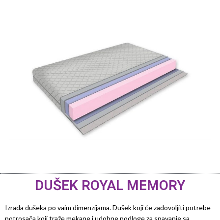
DUŠEK ROYAL MEMORY
Izrada dušeka po vaim dimenzijama. Dušek koji će zadovoljiti potrebe
potrosača koji traže mekane i udobne podloge za spavanje sa